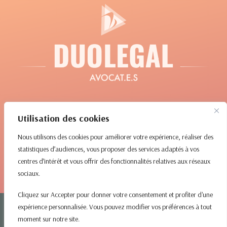
Utilisation des cookies
Chaussée de Charleroi 70, bte. 13
1060 Saint-Gilles
Nous utilisons des cookies pour améliorer votre expérience, réaliser des
+32 2 894 12 22
statistiques d’audiences, vous proposer des services adaptés à vos
office@duolegal.be
centres d’intérêt et vous offrir des fonctionnalités relatives aux réseaux
Politique de confidentialité
sociaux.
Mentions Légales
Cliquez sur Accepter pour donner votre consentement et profiter d'une
Avocat Bruxelles
expérience personnalisée. Vous pouvez modifier vos préférences à tout
moment sur notre site.
Avocat divorce